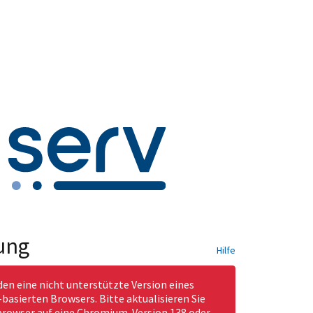
ung
Hilfe
den eine nicht unterstützte Version eines
asierten Browsers. Bitte aktualisieren Sie
rowser auf eine Chromium-Version 138 oder